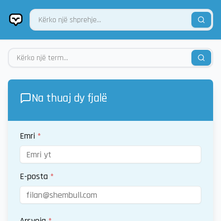
Na thuaj dy fjalë
Emri
*
E-posta
*
Arsyeja
*