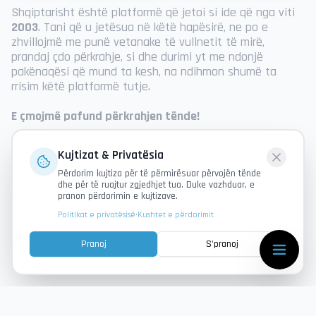
Shqiptarisht është platformë që jetoi si ide që nga viti
2003
. Tani që u jetësua në këtë hapësirë, ne po e
zhvillojmë me punë vetanake të vullnetit të mirë,
prandaj çdo përkrahje, si dhe durimi yt me ndonjë
pakënaqësi që mund ta kesh, na ndihmon shumë ta
rrisim këtë platformë tutje.
E çmojmë pafund përkrahjen tënde!
Me dashuri,
Kujtizat & Privatësia
Vullnetarët
Përdorim kujtiza për të përmirësuar përvojën tënde
dhe për të ruajtur zgjedhjet tua. Duke vazhduar, e
pranon përdorimin e kujtizave.
Politikat e privatësisë
•
Kushtet e përdorimit
Pranoj
S'pranoj